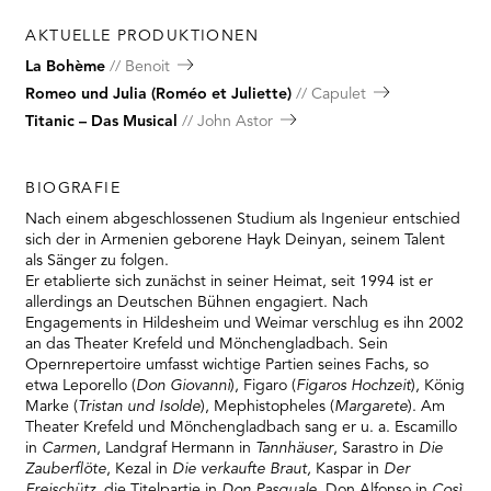
AKTUELLE PRODUKTIONEN
La Bohème
Benoit
Romeo und Julia (Roméo et Juliette)
Capulet
Titanic – Das Musical
John Astor
BIOGRAFIE
Nach einem abgeschlossenen Studium als Ingenieur entschied
sich der in Armenien geborene Hayk Deinyan, seinem Talent
als Sänger zu folgen.
Er etablierte sich zunächst in seiner Heimat, seit 1994 ist er
allerdings an Deutschen Bühnen engagiert. Nach
Engagements in Hildesheim und Weimar verschlug es ihn 2002
an das Theater Krefeld und Mönchengladbach. Sein
Opernrepertoire umfasst wichtige Partien seines Fachs, so
etwa Leporello (
Don Giovanni
), Figaro (
Figaros Hochzeit
), König
Marke (
Tristan und Isolde
), Mephistopheles (
Margarete
). Am
Theater Krefeld und Mönchengladbach sang er u. a. Escamillo
in
Carmen
, Landgraf Hermann in
Tannhäuser
, Sarastro in
Die
Zauberflöte
, Kezal in
Die verkaufte Braut,
Kaspar in
Der
Freischütz
, die Titelpartie in
Don Pasquale
, Don Alfonso in
Così