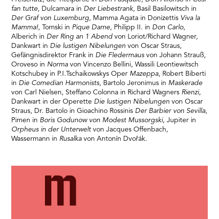
fan tutte
, Dulcamara in
Der Liebestrank
, Basil Basilowitsch in
Der Graf von Luxemburg
, Mamma Agata in Donizettis
Viva la
Mamma!
, Tomski in
Pique Dame
, Philipp II. in
Don Carlo
,
Alberich in
Der Ring an 1 Abend
von Loriot/Richard Wagner,
Dankwart in
Die lustigen Nibelungen
von Oscar Straus,
Gefängnisdirektor Frank in
Die Fledermaus
von Johann Strauß,
Oroveso in
Norma
von Vincenzo Bellini, Wassili Leontiewitsch
Kotschubey in P.I.Tschaikowskys Oper
Mazeppa
, Robert Biberti
in
Die Comedian Harmonists
, Bartolo Jeronimus in
Maskerade
von Carl Nielsen, Steffano Colonna in Richard Wagners
Rienzi
,
Dankwart in der Operette
Die lustigen Nibelungen
von Oscar
Straus, Dr. Bartolo in Gioachino Rossinis
Der Barbier von Sevilla
,
Pimen in
Boris Godunow von Modest Mussorgski
, Jupiter in
Orpheus in der Unterwelt
von Jacques Offenbach,
Wassermann in
Rusalka
von Antonín Dvořák.