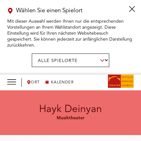
Wählen Sie einen Spielort
Mit dieser Auswahl werden Ihnen nur die entsprechenden
Vorstellungen an Ihrem Wahlstandort angezeigt. Diese
Einstellung wird für Ihren nächsten Websitebesuch
gespeichert. Sie können jederzeit zur anfänglichen Darstellung
zurückkehren.
Menü
öffnen
AUSWAHL BESTÄTIGEN
Spielort
wählen:
RMENÜ KARTENKAUF ÖFFNEN
RMENÜ SPIELPLAN ÖFFNEN
ORT
KALENDER
RMENÜ WIR ÖFFNEN
Hayk Deinyan
Musiktheater
RMENÜ DAS THEATER ÖFFNEN
RMENÜ THEATERPÄDAGOGIK ÖFFNEN