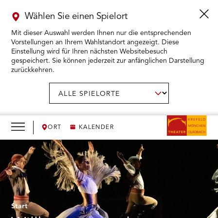
Wählen Sie einen Spielort
Mit dieser Auswahl werden Ihnen nur die entsprechenden
Vorstellungen an Ihrem Wahlstandort angezeigt. Diese
Einstellung wird für Ihren nächsten Websitebesuch
gespeichert. Sie können jederzeit zur anfänglichen Darstellung
zurückkehren.
Menü
öffnen
AUSWAHL BESTÄTIGEN
Spielort
wählen:
RMENÜ KARTENKAUF ÖFFNEN
RMENÜ SPIELPLAN ÖFFNEN
ORT
KALENDER
RMENÜ WIR ÖFFNEN
RMENÜ DAS THEATER ÖFFNEN
RMENÜ THEATERPÄDAGOGIK ÖFFNEN
Start