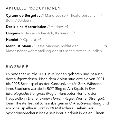
AKTUELLE PRODUKTIONEN
Cyrano de Bergerac
Marie-Louise / Theaterbesucherin /
Botin / Soldatin
Der kleine Horrorladen
Audrey
Dingens
Hannah Tcherlitch, Kellnerin
Hamlet
Ophelia
Mann ist Mann
Jesse Mahony, Soldat der
Maschinengewehrabteilung der britischen Armee in Indien
BIOGRAFIE
Liv Wagener wurde 2001 in München geboren und ist auch
dort aufgewachsen. Nach dem Abitur studierte sie von 2021
bis 2025 Schauspiel an der Kunstuniversität Graz. Während
ihres Studiums war sie in
ROT
(Regie: Aslı Kışlal), in
Der
futurologische Kongress
(Regie: Hanspeter Horner), der
Hauptrolle in
Diener zweier Herren
(Regie: Werner Strenger),
beim Theaterfestival Schaarsbergen in
Unkrautvernichtung
und
am Schauspielhaus Graz in
28 Milliarden
zu sehen. Als
Synchronsprecherin ist sie seit ihrer Kindheit in vielen Filmen