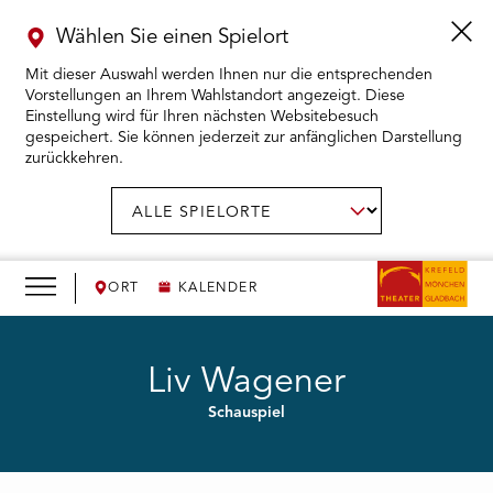
Wählen Sie einen Spielort
Mit dieser Auswahl werden Ihnen nur die entsprechenden
Vorstellungen an Ihrem Wahlstandort angezeigt. Diese
Einstellung wird für Ihren nächsten Websitebesuch
gespeichert. Sie können jederzeit zur anfänglichen Darstellung
zurückkehren.
Menü
öffnen
AUSWAHL BESTÄTIGEN
Spielort
wählen:
RMENÜ KARTENKAUF ÖFFNEN
RMENÜ SPIELPLAN ÖFFNEN
ORT
KALENDER
RMENÜ WIR ÖFFNEN
Liv Wagener
Schauspiel
RMENÜ DAS THEATER ÖFFNEN
RMENÜ THEATERPÄDAGOGIK ÖFFNEN