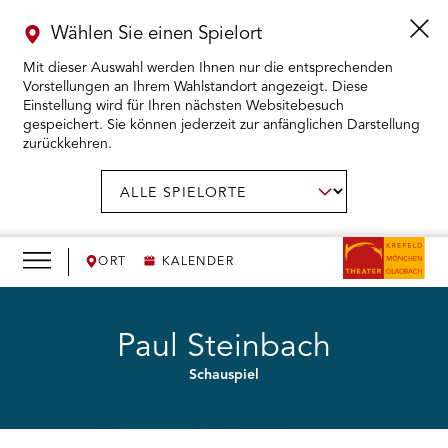
Wählen Sie einen Spielort
Mit dieser Auswahl werden Ihnen nur die entsprechenden
Vorstellungen an Ihrem Wahlstandort angezeigt. Diese
Einstellung wird für Ihren nächsten Websitebesuch
gespeichert. Sie können jederzeit zur anfänglichen Darstellung
zurückkehren.
Menü
öffnen
AUSWAHL BESTÄTIGEN
Spielort
wählen:
RMENÜ KARTENKAUF ÖFFNEN
RMENÜ SPIELPLAN ÖFFNEN
ORT
KALENDER
RMENÜ WIR ÖFFNEN
Paul Steinbach
Schauspiel
RMENÜ DAS THEATER ÖFFNEN
RMENÜ THEATERPÄDAGOGIK ÖFFNEN