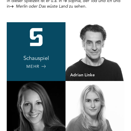
In dieser Spielzeit ist er u.a. in
Sophia, der Tod und ich
und
in
Merlin oder Das wüste Land
zu sehen.
Schauspiel
MEHR
Adrian Linke