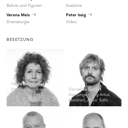
Bühne und Figuren
Kostüme
Verena Meis
Peter Issig
Dramaturgie
Video
BESETZUNG
Paula Emmrich
Frau des Zuschauers,
Cornelius Gebert
Mark Twain, Herzeloide,
Der junge König Artus,
Morgause, Sir Nador
Mordred, Artus‘ Sohn