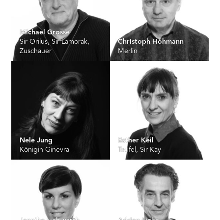
Michael Grosse
Sir Orilus, Sir Lamorak,
Christoph Hohmann
Zuschauer
Merlin
Nele Jung
Esther Keil
Königin Ginevra
Teufel, Sir Kay