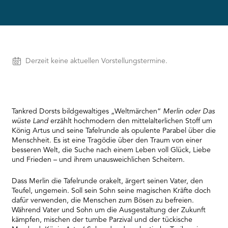
needs
to
setup
the
site
with
Vorstellungen
Derzeit keine aktuellen Vorstellungstermine.
their
CMP
to
add
this
Tankred Dorsts bildgewaltiges „Weltmärchen“
Merlin oder Das
content
wüste Land
erzählt hochmodern den mittelalterlichen Stoff um
to
König Artus und seine Tafelrunde als opulente Parabel über die
the
Menschheit. Es ist eine Tragödie über den Traum von einer
list
besseren Welt, die Suche nach einem Leben voll Glück, Liebe
of
und Frieden – und ihrem unausweichlichen Scheitern.
technologies
used.
Dass Merlin die Tafelrunde orakelt, ärgert seinen Vater, den
Powered
Teufel, ungemein. Soll sein Sohn seine magischen Kräfte doch
by
dafür verwenden, die Menschen zum Bösen zu befreien.
Usercentrics
Während Vater und Sohn um die Ausgestaltung der Zukunft
Consent
kämpfen, mischen der tumbe Parzival und der tückische
Management