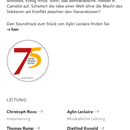
Mordred, König Artus‘ Sohn, das demokratische Treiben in
Platform
Camelot auf. Scheitert die Idee einer Welt ohne die Macht des
Stärkeren am Konflikt zwischen den Generationen?
Den Soundtrack zum Stück von Aylin Leclaire finden Sie
hier
.
LEITUNG
Christoph Roos
Aylin Leclaire
Inszenierung
Musikalische Leitung
Thomas Rump
Dietlind Konold