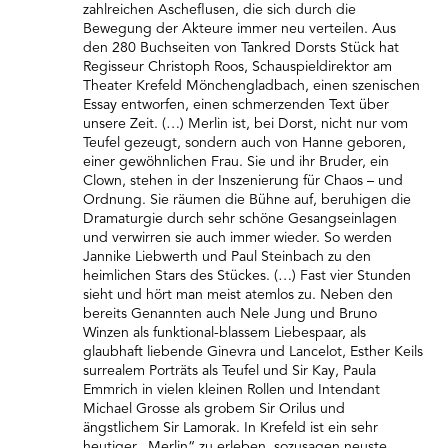
zahlreichen Ascheflusen, die sich durch die
Bewegung der Akteure immer neu verteilen. Aus
den 280 Buchseiten von Tankred Dorsts Stück hat
Regisseur Christoph Roos, Schauspieldirektor am
Theater Krefeld Mönchengladbach, einen szenischen
Essay entworfen, einen schmerzenden Text über
unsere Zeit. (…) Merlin ist, bei Dorst, nicht nur vom
Teufel gezeugt, sondern auch von Hanne geboren,
einer gewöhnlichen Frau. Sie und ihr Bruder, ein
Clown, stehen in der Inszenierung für Chaos – und
Ordnung. Sie räumen die Bühne auf, beruhigen die
Dramaturgie durch sehr schöne Gesangseinlagen
und verwirren sie auch immer wieder. So werden
Jannike Liebwerth und Paul Steinbach zu den
heimlichen Stars des Stückes. (…) Fast vier Stunden
sieht und hört man meist atemlos zu. Neben den
bereits Genannten auch Nele Jung und Bruno
Winzen als funktional-blassem Liebespaar, als
glaubhaft liebende Ginevra und Lancelot, Esther Keils
surrealem Porträts als Teufel und Sir Kay, Paula
Emmrich in vielen kleinen Rollen und Intendant
Michael Grosse als grobem Sir Orilus und
ängstlichem Sir Lamorak. In Krefeld ist ein sehr
heutiger „Merlin“ zu erleben, sozusagen neuste