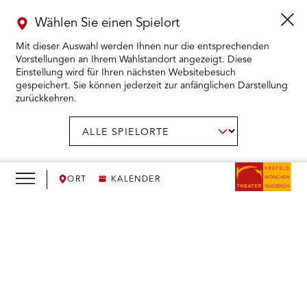
Wählen Sie einen Spielort
Mit dieser Auswahl werden Ihnen nur die entsprechenden
Vorstellungen an Ihrem Wahlstandort angezeigt. Diese
Einstellung wird für Ihren nächsten Websitebesuch
gespeichert. Sie können jederzeit zur anfänglichen Darstellung
zurückkehren.
Menü
öffnen
AUSWAHL BESTÄTIGEN
Spielort
wählen:
RMENÜ KARTENKAUF ÖFFNEN
RMENÜ SPIELPLAN ÖFFNEN
ORT
KALENDER
RMENÜ WIR ÖFFNEN
We
need
RMENÜ DAS THEATER ÖFFNEN
your
consent
RMENÜ THEATERPÄDAGOGIK ÖFFNEN
to load