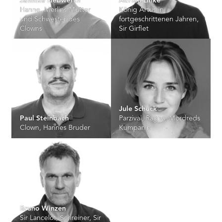
Jannike Liebwerth
Adrian Linke
Hanne, Merlins Mutter
König Artus in
und Schwester des
fortgeschrittenen Jahren,
Clowns
Sir Girflet
Jule Schuck
Paul Steinbach
Parzival, Ragna, Mordreds
Clown, Hannes Bruder
Kumpanin
Bruno Winzen
Sir Lancelot, Schreiner, Sir