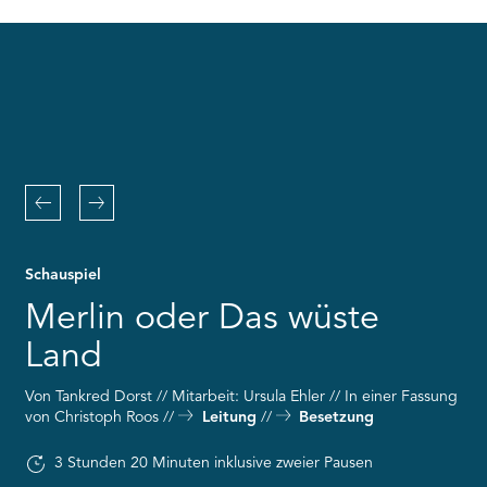
RMENÜ BESUCH ÖFFNEN
the
Youtube
service!
This
content
is
not
permitted
to
Zurück
Weiter
load
due
to
Schauspiel
trackers
that
Merlin oder Das wüste
are
not
Land
disclosed
to
Von Tankred Dorst // Mitarbeit: Ursula Ehler // In einer Fassung
the
von Christoph Roos
Leitung
Besetzung
visitor.
The
3 Stunden 20 Minuten inklusive zweier Pausen
website
owner