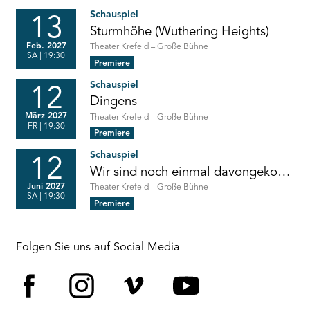
Uraufführung
Fassung
Schauspiel
13
von
Sturmhöhe (Wuthering Heights)
Ulrich
Blumenbach
Von
Feb. 2027
Theater Krefeld – Große Bühne
und
SA
| 19:30
Emily
Nils
Premiere
Brontë
Tabert
Schauspiel
12
Dingens
Von
März 2027
Theater Krefeld – Große Bühne
FR
| 19:30
Hanoch
Premiere
Levin
//
Schauspiel
aus
12
dem
Wir sind noch einmal davongekommen
Hebräischen
Von
Juni 2027
Theater Krefeld – Große Bühne
von
SA
| 19:30
Thornton
Matthias
Premiere
Wilder
Naumann
//
Deutsch
von
Folgen Sie uns auf Social Media
Barbara
Christ