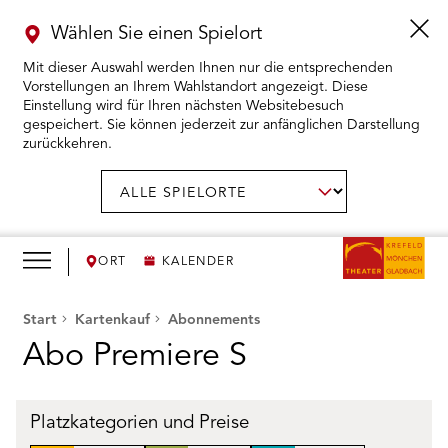
Wählen Sie einen Spielort
Mit dieser Auswahl werden Ihnen nur die entsprechenden
Vorstellungen an Ihrem Wahlstandort angezeigt. Diese
Einstellung wird für Ihren nächsten Websitebesuch
gespeichert. Sie können jederzeit zur anfänglichen Darstellung
zurückkehren.
Menü
öffnen
AUSWAHL BESTÄTIGEN
Spielort
wählen:
RMENÜ KARTENKAUF ÖFFNEN
RMENÜ SPIELPLAN ÖFFNEN
ORT
KALENDER
RMENÜ WIR ÖFFNEN
Start
Kartenkauf
Abonnements
Abo Premiere S
RMENÜ DAS THEATER ÖFFNEN
RMENÜ THEATERPÄDAGOGIK ÖFFNEN
Platzkategorien und Preise