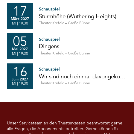
//
Deutsche
Uraufführung
Fassung
17
Schauspiel
von
Sturmhöhe (Wuthering Heights)
Ulrich
März 2027
Blumenbach
Von
Theater Krefeld – Große Bühne
MI
| 19:30
und
Emily
Nils
Brontë
Tabert
05
Schauspiel
Dingens
Mai 2027
Von
Theater Krefeld – Große Bühne
MI
| 19:30
Hanoch
Levin
//
16
Schauspiel
aus
dem
Wir sind noch einmal davongekommen
Juni 2027
Hebräischen
Von
Theater Krefeld – Große Bühne
MI
| 19:30
von
Thornton
Matthias
Wilder
Naumann
//
Deutsch
von
Barbara
Christ
Unser Serviceteam an den Theaterkassen beantwortet gerne
alle Fragen, die Abonnements betreffen. Gerne können Sie