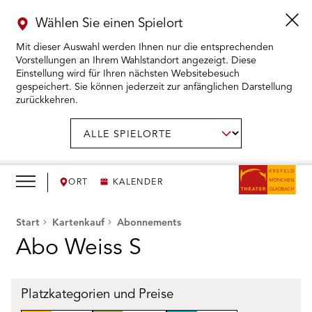
Wählen Sie einen Spielort
Mit dieser Auswahl werden Ihnen nur die entsprechenden
Vorstellungen an Ihrem Wahlstandort angezeigt. Diese
Einstellung wird für Ihren nächsten Websitebesuch
gespeichert. Sie können jederzeit zur anfänglichen Darstellung
zurückkehren.
Menü
öffnen
AUSWAHL BESTÄTIGEN
Spielort
wählen:
RMENÜ KARTENKAUF ÖFFNEN
RMENÜ SPIELPLAN ÖFFNEN
ORT
KALENDER
RMENÜ WIR ÖFFNEN
Start
Kartenkauf
Abonnements
Abo Weiss S
RMENÜ DAS THEATER ÖFFNEN
RMENÜ THEATERPÄDAGOGIK ÖFFNEN
Platzkategorien und Preise