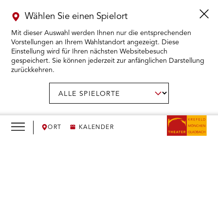
Wählen Sie einen Spielort
Mit dieser Auswahl werden Ihnen nur die entsprechenden
Vorstellungen an Ihrem Wahlstandort angezeigt. Diese
Einstellung wird für Ihren nächsten Websitebesuch
gespeichert. Sie können jederzeit zur anfänglichen Darstellung
zurückkehren.
Menü
öffnen
AUSWAHL BESTÄTIGEN
Spielort
wählen:
RMENÜ KARTENKAUF ÖFFNEN
RMENÜ SPIELPLAN ÖFFNEN
ORT
KALENDER
RMENÜ WIR ÖFFNEN
We
need
RMENÜ DAS THEATER ÖFFNEN
your
consent
RMENÜ THEATERPÄDAGOGIK ÖFFNEN
to load