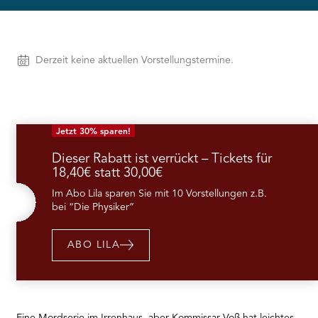
needs
to
setup
the
Vorstellungen
Derzeit keine aktuellen Vorstellungstermine.
site
with
their
CMP
to
Jetzt 30% sparen!
add
this
Dieser Rabatt ist verrückt – Tickets für
content
18,40€ statt 30,00€
to
the
Im Abo Lila sparen Sie mit 10 Vorstellungen z.B.
list
bei “Die Physiker”
of
technologies
used.
ABO LILA
Powered
by
Usercentrics
Consent
Management