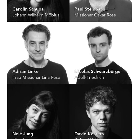
Carolin Schupa
Paul Steinbach
Johann Wilhelm Möbius
Missionar Oskar Rose
Adrian Linke
Nicolas Schwarzbürger
Frau Missionar Lina Rose
Adolf-Friedrich
Nele Jung
David Kösters