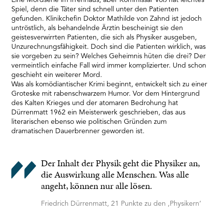
Eine Mordserie im Irrenhaus, aber Kommissar Voß hat leichtes
Platform
Spiel, denn die Täter sind schnell unter den Patienten
gefunden. Klinikchefin Doktor Mathilde von Zahnd ist jedoch
untröstlich, als behandelnde Ärztin bescheinigt sie den
geistesverwirrten Patienten, die sich als Physiker ausgeben,
Unzurechnungsfähigkeit. Doch sind die Patienten wirklich, was
sie vorgeben zu sein? Welches Geheimnis hüten die drei? Der
vermeintlich einfache Fall wird immer komplizierter. Und schon
geschieht ein weiterer Mord.
Was als komödiantischer Krimi beginnt, entwickelt sich zu einer
Groteske mit rabenschwarzem Humor. Vor dem Hintergrund
des Kalten Krieges und der atomaren Bedrohung hat
Dürrenmatt 1962 ein Meisterwerk geschrieben, das aus
literarischen ebenso wie politischen Gründen zum
dramatischen Dauerbrenner geworden ist.
Der Inhalt der Physik geht die Physiker an,
die Auswirkung alle Menschen. Was alle
angeht, können nur alle lösen.
Friedrich Dürrenmatt, 21 Punkte zu den ‚Physikern‘