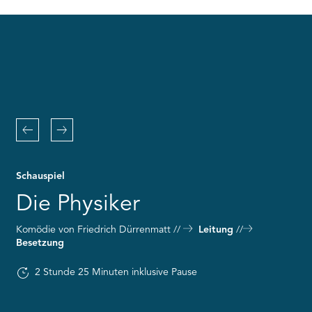
RMENÜ BESUCH ÖFFNEN
the
Youtube
service!
This
content
is
not
permitted
to
Zurück
Weiter
load
due
to
Schauspiel
trackers
that
Die Physiker
are
not
Komödie von Friedrich Dürrenmatt
Leitung
disclosed
Besetzung
to
the
visitor.
2 Stunde 25 Minuten inklusive Pause
The
website
owner