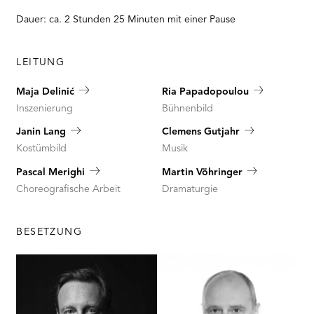
Dauer: ca. 2 Stunden 25 Minuten mit einer Pause
LEITUNG
Maja Delinić
Ria Papadopoulou
Inszenierung
Bühnenbild
Janin Lang
Clemens Gutjahr
Kostümbild
Musik
Pascal Merighi
Martin Vöhringer
Choreografische Arbeit
Dramaturgie
BESETZUNG