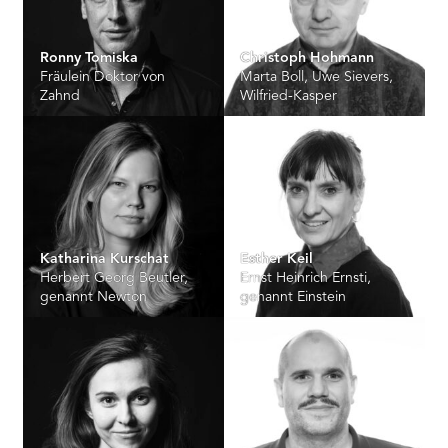
Ronny Tomiska
Christoph Hohmann
Fräulein Doktor von
Marta Boll, Uwe Sievers,
Zahnd
Wilfried-Kasper
Katharina Kurschat
Esther Keil
Herbert Georg Beutler,
Ernst Heinrich Ernsti,
genannt Newton
genannt Einstein