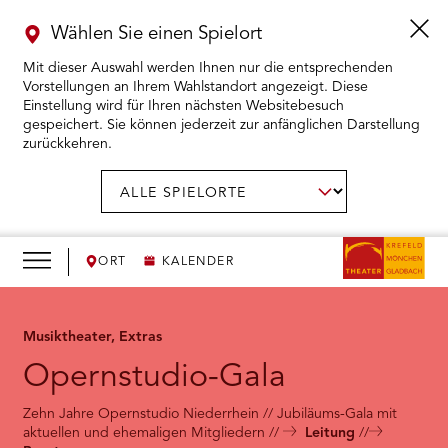
Wählen Sie einen Spielort
Mit dieser Auswahl werden Ihnen nur die entsprechenden
Vorstellungen an Ihrem Wahlstandort angezeigt. Diese
Einstellung wird für Ihren nächsten Websitebesuch
gespeichert. Sie können jederzeit zur anfänglichen Darstellung
zurückkehren.
Menü
öffnen
AUSWAHL BESTÄTIGEN
Spielort
wählen:
RMENÜ KARTENKAUF ÖFFNEN
RMENÜ SPIELPLAN ÖFFNEN
ORT
KALENDER
RMENÜ WIR ÖFFNEN
Musiktheater, Extras
Opernstudio-Gala
RMENÜ DAS THEATER ÖFFNEN
Zehn Jahre Opernstudio Niederrhein // Jubiläums-Gala mit
RMENÜ THEATERPÄDAGOGIK ÖFFNEN
aktuellen und ehemaligen Mitgliedern
Leitung