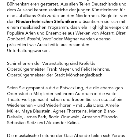
Bühnenkarrieren gestartet. Aus allen Teilen Deutschlands und
dem Ausland kehren zahlreiche der jungen KünstlerInnen für
eine Jubiläums-Gala zurück an den Niederrhein. Begleitet von
den
Niederrheinischen Sinfonikern
präsentieren sie sich mit
einem musikalischen Programm, das viele Highlights verspricht!
Populäre Arien und Ensembles aus Werken von
Mozart, Bizet,
Donizetti, Rossini, Verdi
oder
Wagner
werden ebenso
präsentiert wie Ausschnitte aus bekannten
Unterhaltungswerken.
Schirmherren der Veranstaltung sind Krefelds
Oberbürgermeister Frank Meyer und Felix Heinrichs,
Oberbürgermeister der Stadt Mönchengladbach.
Seien Sie gespannt auf die Entwicklung, die die ehemaligen
Opernstudio-Mitglieder seit ihrem Aufbruch in die weite
Theaterwelt gemacht haben und freuen Sie sich u.a. auf ein
Wiedersehen – und Wiederhören – mit Julia Danz, Amelie
Müller, Maya Blaustein, Agnes Thorsteins, Manon Blanc-
Delsalle, James Park, Robin Grunwald, Armando Elizondo,
Sebastian Seitz und Alexander Kalina.
Die musikalische Leitung der Gala-Abende teilen sich Yorgos