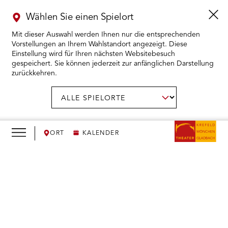
Wählen Sie einen Spielort
Mit dieser Auswahl werden Ihnen nur die entsprechenden
Vorstellungen an Ihrem Wahlstandort angezeigt. Diese
Einstellung wird für Ihren nächsten Websitebesuch
gespeichert. Sie können jederzeit zur anfänglichen Darstellung
zurückkehren.
Menü
öffnen
AUSWAHL BESTÄTIGEN
Spielort
wählen:
RMENÜ KARTENKAUF ÖFFNEN
RMENÜ SPIELPLAN ÖFFNEN
ORT
KALENDER
RMENÜ WIR ÖFFNEN
We
need
RMENÜ DAS THEATER ÖFFNEN
your
consent
RMENÜ THEATERPÄDAGOGIK ÖFFNEN
to load