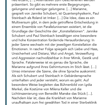
neu erzählt, […] Alternativen zum Geschehenen werden
präsentiert. So gibt es mehrere erste Begegnungen,
gelungene und weniger gelungene. […] Marianne,
gespielt von Jannike Schubert, ist Quantenphysikerin, Paul
Steinbach als Roland ist Imker. […] Die Idee, dass es ein
Multiversum gibt, in dem jede getroffene Entscheidung in
einem Ensemble von Paralleluniversen existiert, ist die
Grundlage der Geschichte der „Konstellationen“. Jannike
Schubert und Paul Steinbach bewältigen eine besondere
und hohe Konzentration fordernde Herausforderung: In
jeder Szene wechseln mit der jeweiligen Konstellation die
Emotionen. In rascher Folge spiegeln sich Liebe und Hass,
Unsicherheit und Distanz, Wut und Angst, Verzweiflung
und Aggression nachvollziehbar in ihrer Mimik, Gestik und
Sprache. Fatalerweise ist es genau die Sprache, die
Marianne aufgrund ihres Gehirntumors im Stich lässt. […]
Umso intensiver die Szene, die ohne Sprache auskommt:
Als sich Schubert und Steinbach in Gebärdensprache
unterhalten und jeder versteht, worum es geht. Auf
besondere Weise begleiten das Bühnenbild von Lydia
Merkel, die Kostüme von Milena Keller und die
Lichtinszenierung von Benedikt Manske das Stück […].
Nachdem klar ist, dass die Krankheit von Marianne
unaufhaltsam zum frei gewählten Tod in einer Sterbeklinik