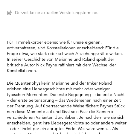
needs
to
Vorstellungen
Derzeit keine aktuellen Vorstellungstermine.
setup
the
site
with
their
Für Himmelskörper ebenso wie für unsre eigenen,
CMP
erdverhafteten, sind Konstellationen entscheidend: Für die
to
Frage etwa, wie stark oder schwach Anziehungskräfte wirken.
add
In seiner Geschichte von Marianne und Roland spielt der
this
britische Autor Nick Payne raffiniert mit dem Wechsel der
content
Konstellationen.
to
the
Die Quantenphysikerin Marianne und der Imker Roland
list
erleben eine Liebesgeschichte mit mehr oder weniger
of
typischen Momenten: Die erste Begegnung – die erste Nacht
technologies
– der erste Seitensprung – das Wiedersehen nach einer Zeit
used.
der Trennung. Auf überraschende Weise fächert Paynes Stück
Powered
nun diese Momente auf und lässt sein Paar die Szenen in
by
verschiedenen Varianten durchleben. Je nachdem wie sie sich
Usercentrics
entscheiden, geht ihre Liebesgeschichte so oder anders weiter
Consent
– oder findet gar ein abruptes Ende. Was wäre wenn… Als
Management