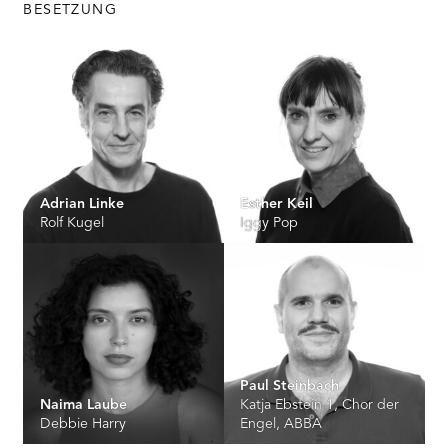
BESETZUNG
Adrian Linke
Esther Keil
Rolf Kugel
Iggy Pop
Paul Steinbach
Naima Laube
Katja Ebstein 1, Chor der
Debbie Harry
Engel, ABBA