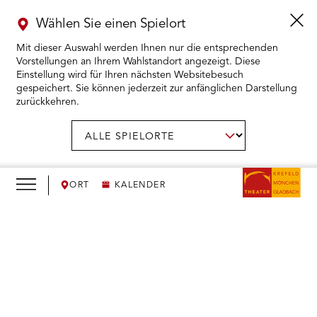
Wählen Sie einen Spielort
Mit dieser Auswahl werden Ihnen nur die entsprechenden
Vorstellungen an Ihrem Wahlstandort angezeigt. Diese
Einstellung wird für Ihren nächsten Websitebesuch
gespeichert. Sie können jederzeit zur anfänglichen Darstellung
zurückkehren.
Menü
öffnen
AUSWAHL BESTÄTIGEN
Spielort
wählen:
RMENÜ KARTENKAUF ÖFFNEN
RMENÜ SPIELPLAN ÖFFNEN
ORT
KALENDER
RMENÜ WIR ÖFFNEN
We
need
RMENÜ DAS THEATER ÖFFNEN
your
consent
RMENÜ THEATERPÄDAGOGIK ÖFFNEN
to load