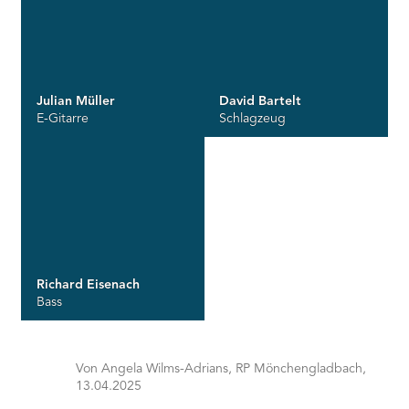
Julian Müller
David Bartelt
E-Gitarre
Schlagzeug
Richard Eisenach
Bass
Von Angela Wilms-Adrians, RP Mönchengladbach,
13.04.2025