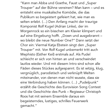
“Kann man Abba und Goethe, Faust und „Super
Trouper“ auf der Bühne vereinen? Man kann – und es
entsteht eine musikalische Komödie, die das
Publikum so begeistert gefeiert hat, wie man es
selten erlebt. (…) Den Anfang macht der traurige
Komponist Rolf Kugel (Adrian Linke), der im
Morgenrock so ein bisschen am Klavier klimpert und
auf eine Eingebung hofft. „Down und ausgebrannt –
wo bleibt die neue Number One?“ Dann setzt der
Chor ein: Viermal Katja Ebstein singt den „Super
Trouper“ mit. Von Rolf Kugel unbemerkt tritt auch
Mephisto (Esther Keil) erstmals auf. Als Pudel
schleicht er sich von hinten an und verschwindet
lautlos wieder. Und mit diesem Intro sind schon alle
Fäden dieses Stückes aufgespannt. Es ist witzig, klug,
vergnüglich, parodistisch und verknüpft Welten
miteinander, von denen man nicht wusste, dass sie
eine Verbindung haben können. (…) „Pudelpunk“
erzählt die Geschichte des Eurovision Song Contest
und die Geschichte des Punk – Regisseur Christoph
Roos hat mit seinem Ensemble daraus ein
begeisterndes, lustiges, schrilles Feuerwerk
gemacht.”