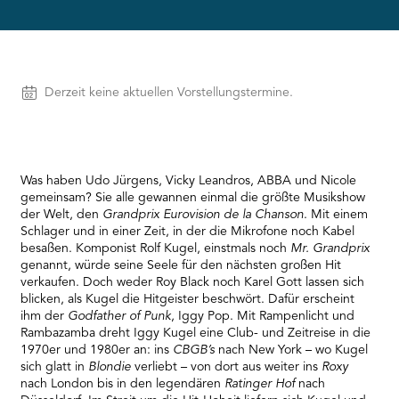
needs
to
setup
the
site
Vorstellungen
Derzeit keine aktuellen Vorstellungstermine.
with
their
CMP
to
add
Was haben Udo Jürgens, Vicky Leandros, ABBA und Nicole
this
gemeinsam? Sie alle gewannen einmal die größte Musikshow
content
der Welt, den
Grandprix Eurovision de la Chanson
. Mit einem
to
Schlager und in einer Zeit, in der die Mikrofone noch Kabel
the
besaßen. Komponist Rolf Kugel, einstmals noch
Mr. Grandprix
list
genannt, würde seine Seele für den nächsten großen Hit
of
verkaufen. Doch weder Roy Black noch Karel Gott lassen sich
technologies
blicken, als Kugel die Hitgeister beschwört. Dafür erscheint
used.
ihm der
Godfather of Punk
, Iggy Pop. Mit Rampenlicht und
Powered
Rambazamba dreht Iggy Kugel eine Club- und Zeitreise in die
by
1970er und 1980er an: ins
CBGB’s
nach New York – wo Kugel
Usercentrics
sich glatt in
Blondie
verliebt – von dort aus weiter ins
Roxy
Consent
nach London bis in den legendären
Ratinger Hof
nach
Management