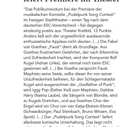
“Das Publikumsvotum bei der Premiere der
musikalischen Komödie „Pudelpunk Song Contest“
im hiesigen Stadttheater – einen Tag nach dem
deutschen ESC-Vorentscheid – fiel dagegen
eindeutig positiv aus: Theater Krefeld, 12 Punkte.
Anders ließ sich der ungewöhnlich ausdauernde
enthusiastische Applaus nicht deuten. (…) Die Fabel
von Goethes „Faust“ dient als Grundlage. Aus
Goethes frustriertem Gelehrten, der nach Erkenntnis
und Zufriedenheit trachtet, wird der Komponist Rolf
Kugel (Adrian Linke), der einmal noch beim ESC
gewinnen will. (…) Bei Goethe verspricht Faust
Mephisto seine Seele, sollte dieser ihn von seiner
Unzufriedenheit befreien, für den Schlagermatador
Kugel wird ausgerechnet der „Godfather of Punk“,
wird Iggy Pop (Esther Keil) zum Mephisto. Debbie
Harry (Naima Laube), die Sängerin von Blondie, wird
zu Kugels Gretchen, und aus Goethes Chor der
Engel wird ein Chor von vier Katja-Ebstein-Klonen
(Schwarzbürger, Paul Steinbach, Bruno Winzen, Eva
Spott). (…) Der „Pudelpunk Song Contest“ liefert
allerbeste komische Unterhaltung. Das liegt nicht