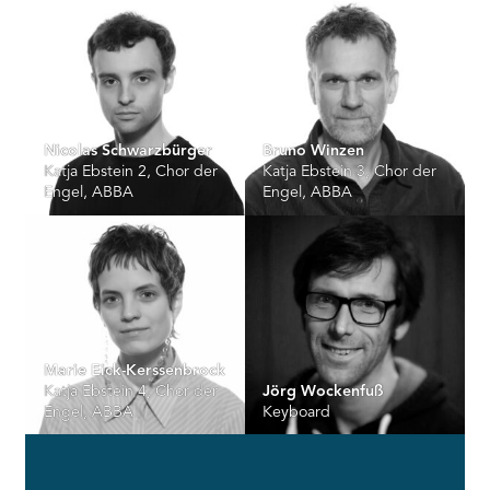
Nicolas Schwarzbürger
Bruno Winzen
Katja Ebstein 2, Chor der
Katja Ebstein 3, Chor der
Engel, ABBA
Engel, ABBA
Marie Eick-Kerssenbrock
Katja Ebstein 4, Chor der
Jörg Wockenfuß
Engel, ABBA
Keyboard