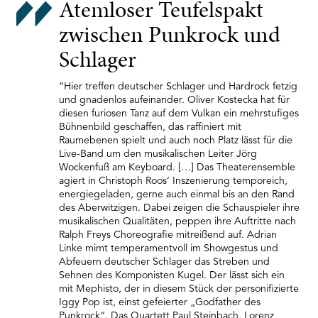
Atemloser Teufelspakt
zwischen Punkrock und
Schlager
“Hier treffen deutscher Schlager und Hardrock fetzig
und gnadenlos aufeinander. Oliver Kostecka hat für
diesen furiosen Tanz auf dem Vulkan ein mehrstufiges
Bühnenbild geschaffen, das raffiniert mit
Raumebenen spielt und auch noch Platz lässt für die
Live-Band um den musikalischen Leiter Jörg
Wockenfuß am Keyboard. […] Das Theaterensemble
agiert in Christoph Roos‘ Inszenierung temporeich,
energiegeladen, gerne auch einmal bis an den Rand
des Aberwitzigen. Dabei zeigen die Schauspieler ihre
musikalischen Qualitäten, peppen ihre Auftritte nach
Ralph Freys Choreografie mitreißend auf. Adrian
Linke mimt temperamentvoll im Showgestus und
Abfeuern deutscher Schlager das Streben und
Sehnen des Komponisten Kugel. Der lässt sich ein
mit Mephisto, der in diesem Stück der personifizierte
Iggy Pop ist, einst gefeierter „Godfather des
Punkrock“. Das Quartett Paul Steinbach, Lorenz