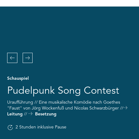
RMENÜ BESUCH ÖFFNEN
the
Youtube
service!
This
content
is
not
permitted
to
Zurück
Weiter
load
due
to
Schauspiel
trackers
that
Pudelpunk Song Contest
are
not
Uraufführung // Eine musikalische Komödie nach Goethes
disclosed
"Faust" von Jörg Wockenfuß und Nicolas Schwarzbürger
to
Leitung
Besetzung
the
visitor.
The
2 Stunden inklusive Pause
website
owner