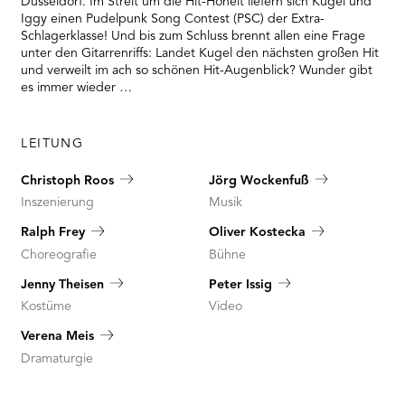
Düsseldorf. Im Streit um die Hit-Hoheit liefern sich Kugel und
Platform
Iggy einen Pudelpunk Song Contest (PSC) der Extra-
Schlagerklasse! Und bis zum Schluss brennt allen eine Frage
unter den Gitarrenriffs: Landet Kugel den nächsten großen Hit
und verweilt im ach so schönen Hit-Augenblick? Wunder gibt
es immer wieder …
LEITUNG
Christoph Roos
Jörg Wockenfuß
Inszenierung
Musik
Ralph Frey
Oliver Kostecka
Choreografie
Bühne
Jenny Theisen
Peter Issig
Kostüme
Video
Verena Meis
Dramaturgie