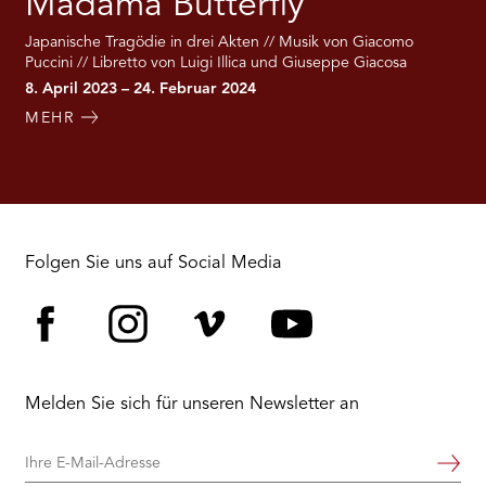
Madama Butterfly
Japanische Tragödie in drei Akten // Musik von Giacomo
Puccini // Libretto von Luigi Illica und Giuseppe Giacosa
8. April 2023 – 24. Februar 2024
MEHR
Folgen Sie uns auf Social Media
Facebook
Instagram
Vimeo
YouTube
Melden Sie sich für unseren Newsletter an
Ihre
Weiter
E-