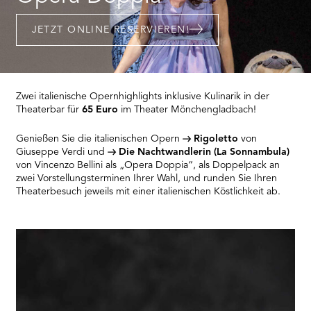
RMENÜ BESUCH ÖFFNEN
JETZT ONLINE RESERVIEREN!
Zwei italienische Opernhighlights inklusive Kulinarik in der
Theaterbar für
65 Euro
im Theater Mönchengladbach!
Genießen Sie die italienischen Opern
Rigoletto
von
Giuseppe Verdi und
Die Nachtwandlerin (La Sonnambula)
von Vincenzo Bellini als „Opera Doppia“, als Doppelpack an
zwei Vorstellungsterminen Ihrer Wahl, und runden Sie Ihren
Theaterbesuch jeweils mit einer italienischen Köstlichkeit ab.