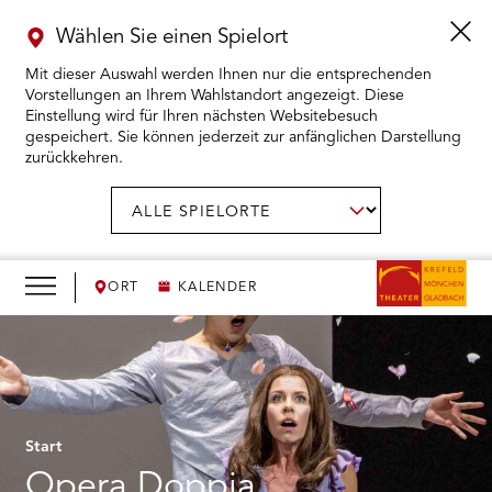
Wählen Sie einen Spielort
Mit dieser Auswahl werden Ihnen nur die entsprechenden
Vorstellungen an Ihrem Wahlstandort angezeigt. Diese
Einstellung wird für Ihren nächsten Websitebesuch
gespeichert. Sie können jederzeit zur anfänglichen Darstellung
zurückkehren.
Menü
öffnen
AUSWAHL BESTÄTIGEN
Spielort
wählen:
RMENÜ KARTENKAUF ÖFFNEN
RMENÜ SPIELPLAN ÖFFNEN
ORT
KALENDER
RMENÜ WIR ÖFFNEN
RMENÜ DAS THEATER ÖFFNEN
Start
RMENÜ THEATERPÄDAGOGIK ÖFFNEN
Opera Doppia