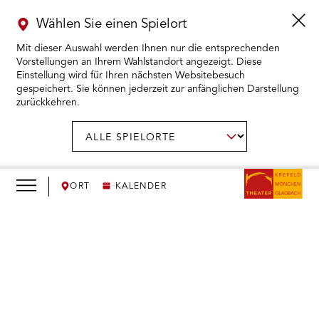
Wählen Sie einen Spielort
Mit dieser Auswahl werden Ihnen nur die entsprechenden
Vorstellungen an Ihrem Wahlstandort angezeigt. Diese
Einstellung wird für Ihren nächsten Websitebesuch
gespeichert. Sie können jederzeit zur anfänglichen Darstellung
zurückkehren.
Menü
öffnen
AUSWAHL BESTÄTIGEN
Spielort
wählen:
RMENÜ KARTENKAUF ÖFFNEN
RMENÜ SPIELPLAN ÖFFNEN
ORT
KALENDER
RMENÜ WIR ÖFFNEN
We
need
RMENÜ DAS THEATER ÖFFNEN
your
consent
RMENÜ THEATERPÄDAGOGIK ÖFFNEN
to load