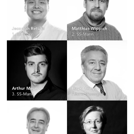
Jeconiah Retulla
Matthias Wippich
1. SS-Mann
2. SS-Mann
Arthur Meunier
Hayk Deinyan
3. SS-Mann
Älterer Passagier