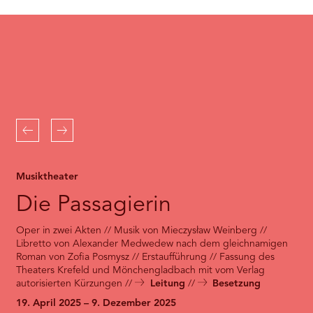
RMENÜ BESUCH ÖFFNEN
the
Youtube
service!
This
content
is
not
permitted
to
Zurück
Weiter
load
due
to
Musiktheater
trackers
that
Die Passagierin
are
not
Oper in zwei Akten // Musik von Mieczysław Weinberg //
disclosed
Libretto von Alexander Medwedew nach dem gleichnamigen
to
Roman von Zofia Posmysz // Erstaufführung // Fassung des
the
Theaters Krefeld und Mönchengladbach mit vom Verlag
visitor.
autorisierten Kürzungen
Leitung
Besetzung
The
website
19. April 2025 – 9. Dezember 2025
owner