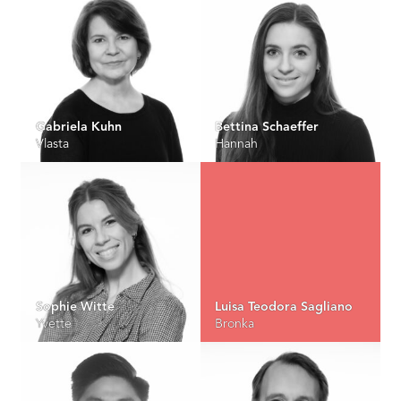
Gabriela Kuhn
Bettina Schaeffer
Vlasta
Hannah
Sophie Witte
Luisa Teodora Sagliano
Yvette
Bronka