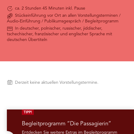
needs
ca. 2 Stunden 45 Minuten inkl. Pause
to
Stückeinführung vor Ort an allen Vorstellungsterminen /
setup
Audio-Einführung / Publikumsgespräch / Begleitprogramm
the
site
In deutscher, polnischer, russischer, jiddischer,
with
tschechischer, französischer und englischer Sprache mit
their
deutschen Übertiteln
CMP
to
add
this
content
to
the
Vorstellungen
Derzeit keine aktuellen Vorstellungstermine.
list
of
technologies
used.
Powered
TIPP!
by
Usercentrics
Begleitprogramm “Die Passagierin”
Consent
Management
Entdecken Sie weitere Extras im Begleitprogramm