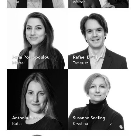
Lisa
Walter
Sofia Poulopoulou
Rafael Bruck
Marta
Tadeusz
Antonia Busse
Susanne Seefing
Katja
Krystina