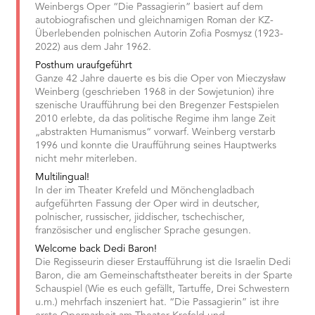
Weinbergs Oper “Die Passagierin” basiert auf dem
autobiografischen und gleichnamigen Roman der KZ-
Überlebenden polnischen Autorin Zofia Posmysz (1923-
2022) aus dem Jahr 1962.
Posthum uraufgeführt
Ganze 42 Jahre dauerte es bis die Oper von Mieczysław
Weinberg (geschrieben 1968 in der Sowjetunion) ihre
szenische Uraufführung bei den Bregenzer Festspielen
2010 erlebte, da das politische Regime ihm lange Zeit
„abstrakten Humanismus“ vorwarf. Weinberg verstarb
1996 und konnte die Uraufführung seines Hauptwerks
nicht mehr miterleben.
Multilingual!
In der im Theater Krefeld und Mönchengladbach
aufgeführten Fassung der Oper wird in deutscher,
polnischer, russischer, jiddischer, tschechischer,
französischer und englischer Sprache gesungen.
Welcome back Dedi Baron!
Die Regisseurin dieser Erstaufführung ist die Israelin Dedi
Baron, die am Gemeinschaftstheater bereits in der Sparte
Schauspiel (Wie es euch gefällt, Tartuffe, Drei Schwestern
u.m.) mehrfach inszeniert hat. “Die Passagierin” ist ihre