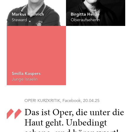
Markus Heinrich
Birgitta Henze
Steward
Oberaufseherin
Smilla Kaspers
Junge Israelin
OPER! KURZKRITIK, Facebook, 20.04.25
Das ist Oper, die unter die
Haut geht. Unbedingt