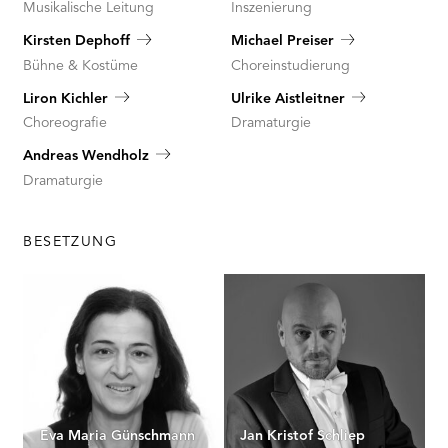
Musikalische Leitung
Inszenierung
Kirsten Dephoff
Michael Preiser
Bühne & Kostüme
Choreinstudierung
Liron Kichler
Ulrike Aistleitner
Choreografie
Dramaturgie
Andreas Wendholz
Dramaturgie
BESETZUNG
Eva Maria Günschmann
Jan Kristof Schliep