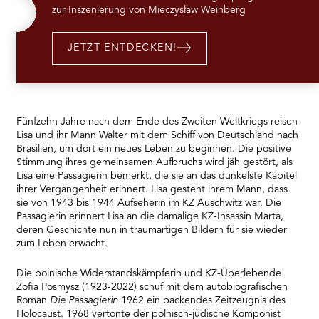
Platform
zur Inszenierung von Mieczysław Weinberg
JETZT ENTDECKEN!
Fünfzehn Jahre nach dem Ende des Zweiten Weltkriegs reisen
Lisa und ihr Mann Walter mit dem Schiff von Deutschland nach
Brasilien, um dort ein neues Leben zu beginnen. Die positive
Stimmung ihres gemeinsamen Aufbruchs wird jäh gestört, als
Lisa eine Passagierin bemerkt, die sie an das dunkelste Kapitel
ihrer Vergangenheit erinnert. Lisa gesteht ihrem Mann, dass
sie von 1943 bis 1944 Aufseherin im KZ Auschwitz war. Die
Passagierin erinnert Lisa an die damalige KZ-Insassin Marta,
deren Geschichte nun in traumartigen Bildern für sie wieder
zum Leben erwacht.
Die polnische Widerstandskämpferin und KZ-Überlebende
Zofia Posmysz (1923-2022) schuf mit dem autobiografischen
Roman
Die Passagierin
1962 ein packendes Zeitzeugnis des
Holocaust. 1968 vertonte der polnisch-jüdische Komponist