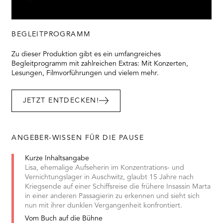
BEGLEITPROGRAMM
Zu dieser Produktion gibt es ein umfangreiches
Begleitprogramm mit zahlreichen Extras: Mit Konzerten,
Lesungen, Filmvorführungen und vielem mehr.
JETZT ENTDECKEN!
ANGEBER-WISSEN FÜR DIE PAUSE
Kurze Inhaltsangabe
Lisa, ehemalige Aufseherin im Konzentrations- und
Vernichtungslager in Auschwitz, glaubt 15 Jahre nach
Kriegsende auf einer Schiffsreise die frühere Insassin Marta
in einer anderen Passagierin zu erkennen und sieht sich
nun mit ihrer dunklen Vergangenheit konfrontiert.
Vom Buch auf die Bühne