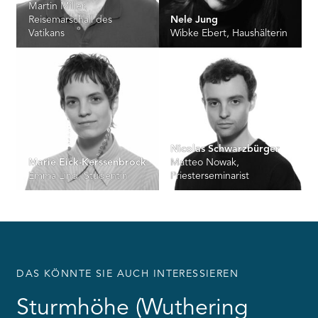
Martin Miller,
Reisemarschall des
Nele Jung
Vatikans
Wibke Ebert, Haushälterin
Nicolas Schwarzbürger
Marie Eick-Kerssenbrock
Matteo Nowak,
Emma Lind, Studentin
Priesterseminarist
DAS KÖNNTE SIE AUCH INTERESSIEREN
Sturmhöhe (Wuthering