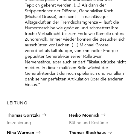
Teppich gekehrt werden. (…) Als dann der
Strippenzieher der Diözese, Generalvikar Koch
(Michael Grosse), erscheint – in nachlässiger
Alltagskluft an der Fremdschamgrenze –, läuft die
Humormaschine wie geölt an und schmettert ihre
freche Verbalfracht bis zum Ende wie Kamelle unters
Zuhörervolk. Immer wieder können die Besucher sich
ausschütten vor Lachen. (…) Michael Grosse
verordnet als kaltblütiger, von krimineller Energie
gepushter Generalvikar seiner Rolle zwar
Nervenstärke, aber auch er darf Fäkalausdrücke nicht
meiden. In dieser mafiösen Rolle wächst der
Generalintendant dennoch spielerisch und vor allem
dank seiner perfekten Artikulation über die anderen
hinaus.”
LEITUNG
Thomas Goritzki
Heiko Mönnich
Inszenierung
Bühne und Kostüme
Nina Wurman
Thomas Blockhaus