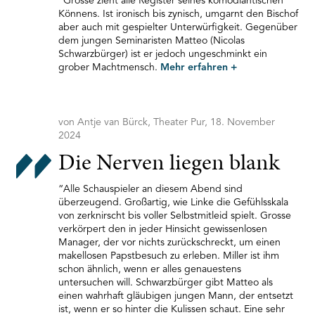
“Grosse zieht alle Register seines komödiantischen
Könnens. Ist ironisch bis zynisch, umgarnt den Bischof
aber auch mit gespielter Unterwürfigkeit. Gegenüber
dem jungen Seminaristen Matteo (Nicolas
Schwarzbürger) ist er jedoch ungeschminkt ein
grober Machtmensch.
Mehr erfahren
+
von Antje van Bürck, Theater Pur, 18. November
2024
Die Nerven liegen blank
“Alle Schauspieler an diesem Abend sind
überzeugend. Großartig, wie Linke die Gefühlsskala
von zerknirscht bis voller Selbstmitleid spielt. Grosse
verkörpert den in jeder Hinsicht gewissenlosen
Manager, der vor nichts zurückschreckt, um einen
makellosen Papstbesuch zu erleben. Miller ist ihm
schon ähnlich, wenn er alles genauestens
untersuchen will. Schwarzbürger gibt Matteo als
einen wahrhaft gläubigen jungen Mann, der entsetzt
ist, wenn er so hinter die Kulissen schaut. Eine sehr