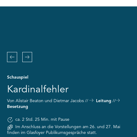
RMENÜ BESUCH ÖFFNEN
the
Youtube
service!
This
content
is
not
permitted
to
Zurück
Weiter
load
due
to
Schauspiel
trackers
that
Kardinalfehler
are
not
Von Alistair Beaton und Dietmar Jacobs
Leitung
disclosed
Besetzung
to
the
visitor.
ca. 2 Std. 25 Min. mit Pause
The
Im Anschluss an die Vorstellungen am 26. und 27. Mai
website
finden im Glasfoyer Publikumsgespräche statt.
owner