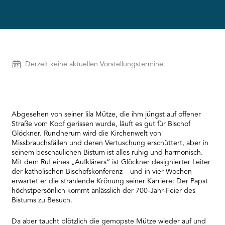
needs
to
setup
the
site
with
Vorstellungen
Derzeit keine aktuellen Vorstellungstermine.
their
CMP
to
add
this
content
Abgesehen von seiner lila Mütze, die ihm jüngst auf offener
to
Straße vom Kopf gerissen wurde, läuft es gut für Bischof
the
Glöckner. Rundherum wird die Kirchenwelt von
list
Missbrauchsfällen und deren Vertuschung erschüttert, aber in
of
seinem beschaulichen Bistum ist alles ruhig und harmonisch.
technologies
Mit dem Ruf eines „Aufklärers“ ist Glöckner designierter Leiter
used.
der katholischen Bischofskonferenz – und in vier Wochen
Powered
erwartet er die strahlende Krönung seiner Karriere: Der Papst
by
höchstpersönlich kommt anlässlich der 700-Jahr-Feier des
Usercentrics
Bistums zu Besuch.
Consent
Management
Da aber taucht plötzlich die gemopste Mütze wieder auf und