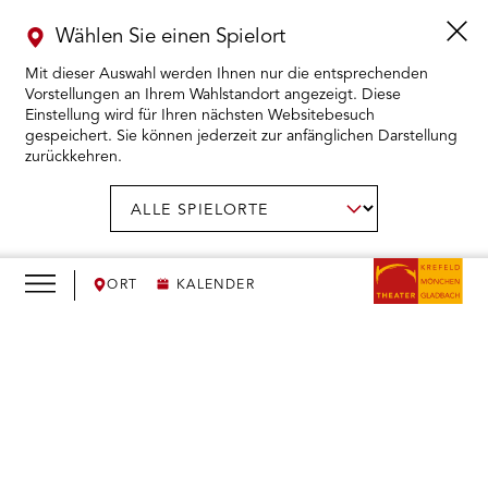
Wählen Sie einen Spielort
Mit dieser Auswahl werden Ihnen nur die entsprechenden
Vorstellungen an Ihrem Wahlstandort angezeigt. Diese
Einstellung wird für Ihren nächsten Websitebesuch
gespeichert. Sie können jederzeit zur anfänglichen Darstellung
zurückkehren.
Menü
öffnen
AUSWAHL BESTÄTIGEN
Spielort
wählen:
RMENÜ KARTENKAUF ÖFFNEN
RMENÜ SPIELPLAN ÖFFNEN
ORT
KALENDER
RMENÜ WIR ÖFFNEN
We
need
RMENÜ DAS THEATER ÖFFNEN
your
consent
RMENÜ THEATERPÄDAGOGIK ÖFFNEN
to load