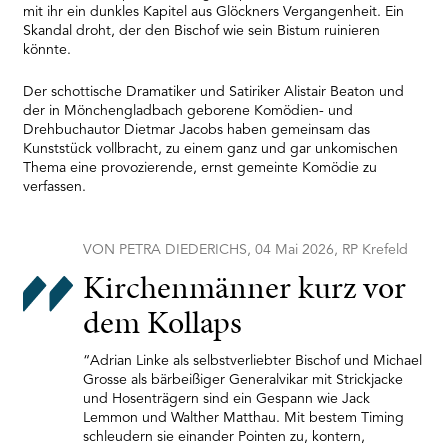
Platform
mit ihr ein dunkles Kapitel aus Glöckners Vergangenheit. Ein
Skandal droht, der den Bischof wie sein Bistum ruinieren
könnte.
Der schottische Dramatiker und Satiriker Alistair Beaton und
der in Mönchengladbach geborene Komödien- und
Drehbuchautor Dietmar Jacobs haben gemeinsam das
Kunststück vollbracht, zu einem ganz und gar unkomischen
Thema eine provozierende, ernst gemeinte Komödie zu
verfassen.
VON PETRA DIEDERICHS, 04 Mai 2026, RP Krefeld
Kir­chen­män­ner kurz vor
dem Kol­laps
“Adrian Linke als selbstverliebter Bischof und Michael
Grosse als bärbeißiger Generalvikar mit Strickjacke
und Hosenträgern sind ein Gespann wie Jack
Lemmon und Walther Matthau. Mit bestem Timing
schleudern sie einander Pointen zu, kontern,