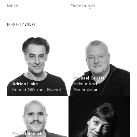
Musik
Dramaturgie
BESETZUNG
Michael Grosse
Adrian Linke
Helmut Koch,
Konrad Glöckner, Bischof
Generalvikar
Paul Steinbach