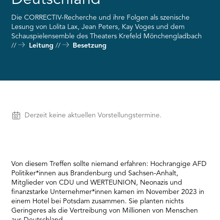
RMENÜ BESUCH ÖFFNEN
Die CORRECTIV-Recherche und ihre Folgen als szenische
Lesung von Lolita Lax, Jean Peters, Kay Voges und dem
Schauspielensemble des Theaters Krefeld Mönchengladbach
Leitung
Besetzung
Vorstellungen
Derzeit keine aktuellen Vorstellungstermine.
Von diesem Treffen sollte niemand erfahren: Hochrangige AFD
Politiker*innen aus Brandenburg und Sachsen-Anhalt,
Mitglieder von CDU und WERTEUNION, Neonazis und
finanzstarke Unternehmer*innen kamen im November 2023 in
einem Hotel bei Potsdam zusammen. Sie planten nichts
Geringeres als die Vertreibung von Millionen von Menschen