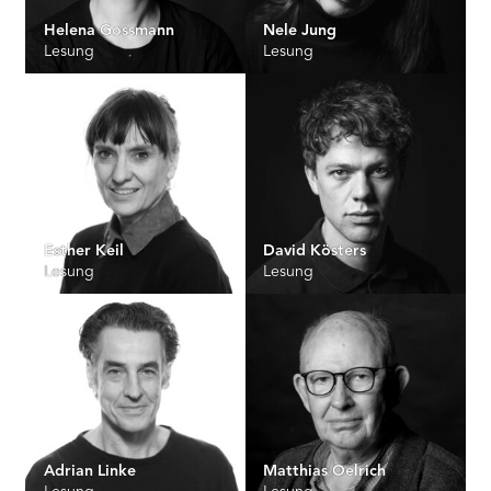
Helena Gossmann
Nele Jung
Lesung
Lesung
Esther Keil
David Kösters
Lesung
Lesung
Adrian Linke
Matthias Oelrich