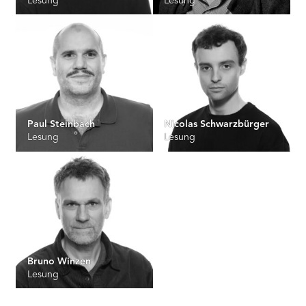
Lesung
Lesung
Paul Steinbach
Nicolas Schwarzbürger
Lesung
Lesung
Bruno Winzen
Lesung