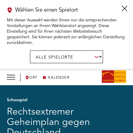
Wählen Sie einen Spielort
Mit dieser Auswahl werden Ihnen nur die entsprechenden
Vorstellungen an Ihrem Wahlstandort angezeigt. Diese
Einstellung wird für Ihren nächsten Websitebesuch
gespeichert. Sie können jederzeit zur anfänglichen Darstellung
zurückkehren.
Menü
öffnen
AUSWAHL BESTÄTIGEN
Spielort
wählen:
RMENÜ KARTENKAUF ÖFFNEN
RMENÜ SPIELPLAN ÖFFNEN
ORT
KALENDER
RMENÜ WIR ÖFFNEN
Schauspiel
Rechtsextremer
RMENÜ DAS THEATER ÖFFNEN
Geheimplan gegen
RMENÜ THEATERPÄDAGOGIK ÖFFNEN
Deutschland