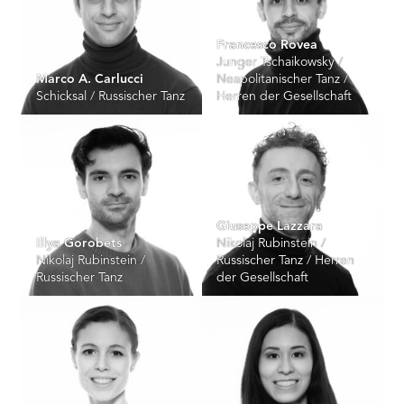
Francesco Rovea
Junger Tschaikowsky /
Marco A. Carlucci
Neapolitanischer Tanz /
Schicksal / Russischer Tanz
Herren der Gesellschaft
Giuseppe Lazzara
Illya Gorobets
Nikolaj Rubinstein /
Nikolaj Rubinstein /
Russischer Tanz / Herren
Russischer Tanz
der Gesellschaft