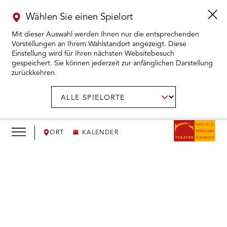
Wählen Sie einen Spielort
Mit dieser Auswahl werden Ihnen nur die entsprechenden
Vorstellungen an Ihrem Wahlstandort angezeigt. Diese
Einstellung wird für Ihren nächsten Websitebesuch
gespeichert. Sie können jederzeit zur anfänglichen Darstellung
zurückkehren.
Menü
öffnen
AUSWAHL BESTÄTIGEN
Spielort
wählen:
RMENÜ KARTENKAUF ÖFFNEN
RMENÜ SPIELPLAN ÖFFNEN
ORT
KALENDER
RMENÜ WIR ÖFFNEN
We
need
RMENÜ DAS THEATER ÖFFNEN
your
consent
RMENÜ THEATERPÄDAGOGIK ÖFFNEN
to load