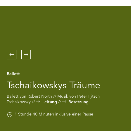
RMENÜ BESUCH ÖFFNEN
the
Youtube
service!
This
content
is
not
permitted
to
Zurück
Weiter
load
due
to
Ballett
trackers
that
Tschaikowskys Träume
are
not
Ballett von Robert North // Musik von Peter Iljitsch
disclosed
Tschaikowsky
Leitung
Besetzung
to
the
visitor.
1 Stunde 40 Minuten inklusive einer Pause
The
website
owner