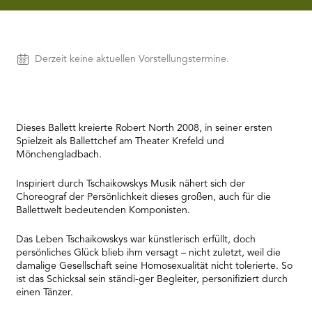
needs
to
setup
the
Vorstellungen
Derzeit keine aktuellen Vorstellungstermine.
site
with
their
CMP
to
Dieses Ballett kreierte Robert North 2008, in seiner ersten
add
Spielzeit als Ballettchef am Theater Krefeld und
this
Mönchengladbach.
content
to
the
Inspiriert durch Tschaikowskys Musik nähert sich der
list
Choreograf der Persönlichkeit dieses großen, auch für die
of
Ballettwelt bedeutenden Komponisten.
technologies
used.
Das Leben Tschaikowskys war künstlerisch erfüllt, doch
Powered
persönliches Glück blieb ihm versagt – nicht zuletzt, weil die
by
damalige Gesellschaft seine Homosexualität nicht tolerierte. So
Usercentrics
ist das Schicksal sein ständi-ger Begleiter, personifiziert durch
Consent
einen Tänzer.
Management