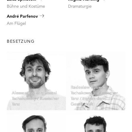
Bühne und Kostüme
Dramaturgie
André Parfenov
Am Flügel
BESETZUNG
Radoslaw Rusiecki
Alessandro Borghesani
Tschaikowsky / Russischer
Tschaikowsky / Russischer
Tanz / Herren der
Tanz
Gesellschaft