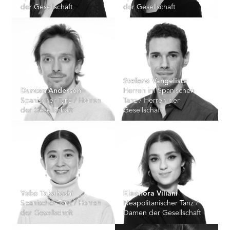
der Gesellschaft
der Gesellschaft
Stefano Vangelista
Duncan Anderson
Herren im Spanischen
Spanischer Tanz / Herren
Tanz / Herren der
der Gesellschaft
Gesellschaft
Yoko Takahashi
Eleonora Viliani
Spanischer Tanz / Herren
Neapolitanischer Tanz /
der Gesellschaft
Damen der Gesellschaft