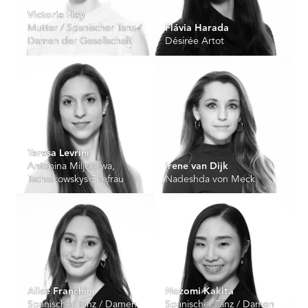
Victoria Hay
Mutter / Spanischer Tanz /
Flávia Harada
Damen der Gesellschaft
Désirée Artot
Teresa Levrini
Antonina Miljukowa,
Irene van Dijk
Tschaikowskys Ehefrau
Nadeshda von Meck
Alice Franchini
Nozomi Kakita
Spanischer Tanz / Damen
Spanischer Tanz / Damen