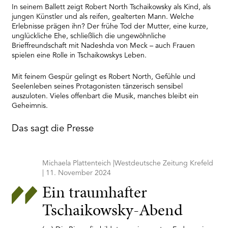
Platform
In seinem Ballett zeigt Robert North Tschaikowsky als Kind, als
jungen Künstler und als reifen, gealterten Mann. Welche
Erlebnisse prägen ihn? Der frühe Tod der Mutter, eine kurze,
unglückliche Ehe, schließlich die ungewöhnliche
Brieffreundschaft mit Nadeshda von Meck – auch Frauen
spielen eine Rolle in Tschaikowskys Leben.
Mit feinem Gespür gelingt es Robert North, Gefühle und
Seelenleben seines Protagonisten tänzerisch sensibel
auszuloten. Vieles offenbart die Musik, manches bleibt ein
Geheimnis.
Das sagt die Presse
Michaela Plattenteich |Westdeutsche Zeitung Krefeld
| 11. November 2024
Ein traumhafter
Tschaikowsky-Abend