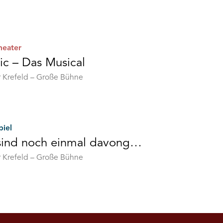
pher
ad
ührung
heater
nic – Das Musical
r Krefeld – Große Bühne
o
o
allo
piel
Wir sind noch einmal davongekommen
te
r Krefeld – Große Bühne
on
h
h
a
ng
erg