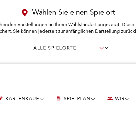
Wählen Sie einen Spielort
henden Vorstellungen an Ihrem Wahlstandort angezeigt. Diese 
chert. Sie können jederzeit zur anfänglichen Darstellung zurück
Spielort
AUSWAHL BESTÄTIGEN
wählen:
KARTENKAUF
SPIELPLAN
WIR
UNTERMENÜ
UNTERMENÜ
UNT
KARTENKAUF
SPIELPLAN
WIR
ÖFFNEN
ÖFFNEN
ÖFF