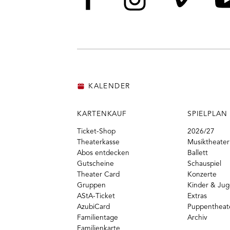
Facebook
Instagram
Vime
Y
KALENDER
KARTENKAUF
SPIELPLAN
Ticket-Shop
2026/27
Theaterkasse
Musiktheater
Abos entdecken
Ballett
Gutscheine
Schauspiel
Theater Card
Konzerte
Gruppen
Kinder & Ju
AStA-Ticket
Extras
AzubiCard
Puppentheat
Familientage
Archiv
Familienkarte