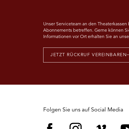
Choreografien
von
Dan
Datcu,
Yuri
Unser Serviceteam an den Theaterkassen b
Hamano,
Phoebe
Abonnements betreffen. Gerne können Sie
Jewitt
Informationen vor Ort erhalten Sie an uns
und
Alex
Kros
–
JETZT RÜCKRUF VEREINBAREN
Uraufführungen
Folgen Sie uns auf Social Media