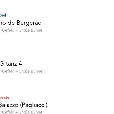
piel
no de Bergerac
r Krefeld – Große Bühne
d
d
.tanz 4
he
ZTE
r Krefeld – Große Bühne
g
abend
bach
heater
ajazzo (Pagliacci)
ci
r Krefeld – Große Bühne