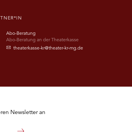
führung
TNER*IN
r
Abo-Beratung
ngladbach
Abo-Beratung an der Theaterkasse
theaterkasse-kr@theater-kr-mg.de
eren Newsletter an