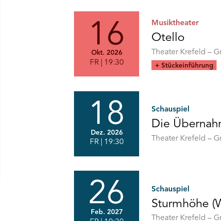
Musiktheater
16
Otello
Oper
Theater Krefeld – 
Okt. 2026
in
FR
| 19:30
+ Stückeinführung
vier
Akten
//
Musik
von
18
Schauspiel
Giuseppe
Verdi
Die Überna
//
Dez. 2026
Libretto
Eine
Theater Krefeld – 
FR
| 19:30
von
Stückentwicklung
Arrigo
//
Boito
Uraufführung
nach
dem
26
gleichnamigen
Schauspiel
Schauspiel
Sturmhöhe (W
von
William
Feb. 2027
Von
Theater Krefeld – 
Shakespeare