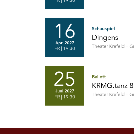
FR
| 19:30
Emily
Brontë
16
Schauspiel
Dingens
Apr. 2027
Von
Theater Krefeld – 
FR
| 19:30
Hanoch
Levin
//
aus
dem
25
Hebräischen
Ballett
von
KRMG.tanz 8
Matthias
Naumann
Juni 2027
DATCU
Theater Krefeld – 
FR
| 19:30
/
HAMANO
/
JEWITT
/
KROS
–