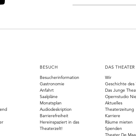
E-
Mail-
o
ouTube
Adresse
BESUCH
DAS THEATER
Besucherinformation
Wir
Gastronomie
Geschichte des 
Anfahrt
Das Junge Thea
Saalpläne
Opernstudio Ni
Monatsplan
Aktuelles
gend
Audiodeskription
Theaterzeitung
Barrierefreiheit
Karriere
er
Hereinspaziert in das
Räume mieten
Theaterzelt!
Spenden
Theater De Maas