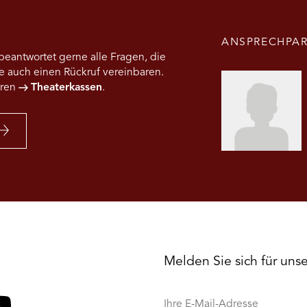
//
Erstauf
am
ANSPRECHPAR
Theate
Krefeld
eantwortet gerne alle Fragen, die
und
 auch einen Rückruf vereinbaren.
Mönche
eren
Theaterkassen
.
Melden Sie sich für uns
Ihre