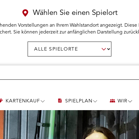
Wählen Sie einen Spielort
henden Vorstellungen an Ihrem Wahlstandort angezeigt. Diese 
chert. Sie können jederzeit zur anfänglichen Darstellung zurück
Spielort
AUSWAHL BESTÄTIGEN
wählen:
KARTENKAUF
SPIELPLAN
WIR
UNTERMENÜ
UNTERMENÜ
UNT
KARTENKAUF
SPIELPLAN
WIR
ÖFFNEN
ÖFFNEN
ÖFF