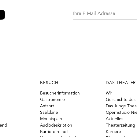
Ihre
E-
Mail-
o
ouTube
Adresse
BESUCH
DAS THEATER
Besucherinformation
Wir
Gastronomie
Geschichte des 
Anfahrt
Das Junge Thea
Saalpläne
Opernstudio Ni
Monatsplan
Aktuelles
gend
Audiodeskription
Theaterzeitung
Barrierefreiheit
Karriere