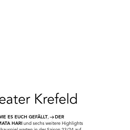
ater Krefeld
WIE ES EUCH GEFÄLLT
,
DER
MATA HARI
und sechs weitere Highlights
chauspiel warten in der Saison 23/24 auf