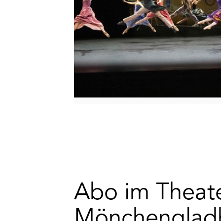
Abo im Theat
Mönchenglad