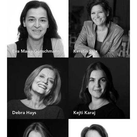
Eva Maria Günschmann
Kerstin Brix
Debra Hays
Kejti Karaj