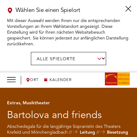
Wählen Sie einen Spielort
Mit dieser Auswahl werden Ihnen nur die entsprechenden
Vorstellungen an Ihrem Wahlstandort angezeigt. Diese
Einstellung wird für Ihren nächsten Websitebesuch
gespeichert. Sie können jederzeit zur anfänglichen Darstellung
zurückkehren.
Menü
öffnen
AUSWAHL BESTÄTIGEN
Spielort
wählen:
RMENÜ KARTENKAUF ÖFFNEN
RMENÜ SPIELPLAN ÖFFNEN
ORT
KALENDER
RMENÜ WIR ÖFFNEN
Extras, Musiktheater
Bartolova and friends
RMENÜ DAS THEATER ÖFFNEN
Abschiedsgala für die langjährige Sopranistin des Theaters
RMENÜ THEATERPÄDAGOGIK ÖFFNEN
Krefeld und Mönchengladbach
Leitung
Besetzung