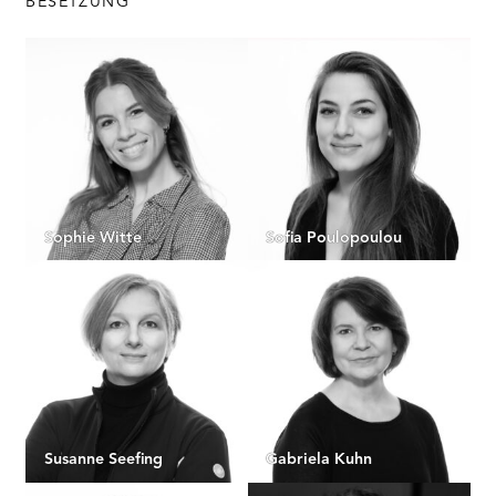
BESETZUNG
Sophie Witte
Sofia Poulopoulou
Susanne Seefing
Gabriela Kuhn