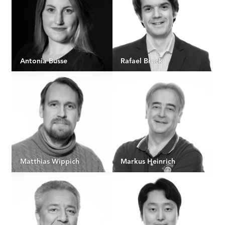
Antonia Busse
Rafael Bruck
Matthias Wippich
Markus Heinrich