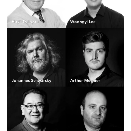
Hayk Deinyan
Woongyi Lee
Johannes Schwärsky
Arthur Meunier